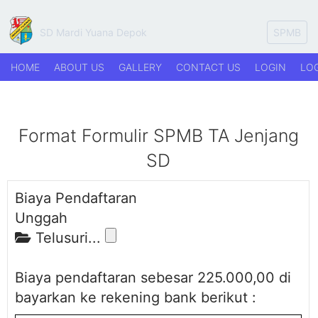
SD Mardi Yuana Depok
SPMB
HOME
ABOUT US
GALLERY
CONTACT US
LOGIN
LOG
Format Formulir SPMB TA Jenjang
SD
Biaya Pendaftaran
Unggah
Telusuri...
Biaya pendaftaran sebesar 225.000,00 di
bayarkan ke rekening bank berikut :