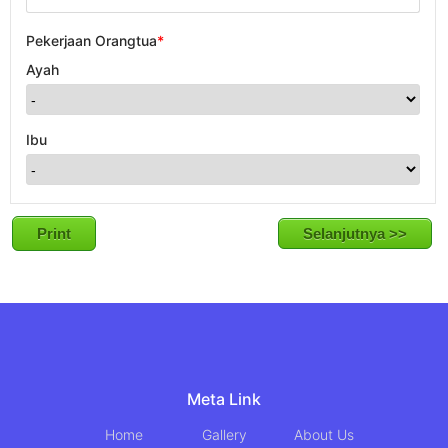
Pekerjaan Orangtua
*
Ayah
Ibu
Print
Meta Link
Home
Gallery
About Us