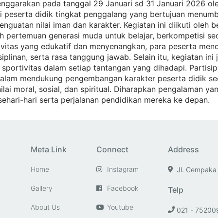
nggarakan pada tanggal 29 Januari sd 31 Januari 2026 o
 peserta didik tingkat penggalang yang bertujuan menu
enguatan nilai iman dan karakter. Kegiatan ini diikuti oleh 
 pertemuan generasi muda untuk belajar, berkompetisi se
ktivitas yang edukatif dan menyenangkan, para peserta me
linan, serta rasa tanggung jawab. Selain itu, kegiatan ini
sportivitas dalam setiap tantangan yang dihadapi. Parti
alam mendukung pengembangan karakter peserta didik seca
ilai moral, sosial, dan spiritual. Diharapkan pengalaman ya
sehari-hari serta perjalanan pendidikan mereka ke depan.
Meta Link
Connect
Address
Home
Instagram
Jl. Cempaka
Gallery
Facebook
Telp
About Us
Youtube
021 - 75200